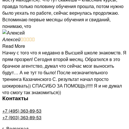
правда только половину обучения прошла, потом нужно
было уехать по работе, сейчас вернулась продолжаю.
Вспоминаю первые месяцы обучения и свиданий,
понимаю, что
Алексей





Read More
Начну с того что я недавно в Высшей школе знакомств. Я
прям прозрел! Сегодня второй месяц. Обратился в это
брачное агентство, думал что сейчас мозг выносить
будут… А не тут то было! После незначительного
тренинга Казачинского С. результат начал просто
шокировать)) СПАСИБО ЗА ПОМОЩЬ)!!!!! Я и не думал
что смогу так знакомиться))
Контакты
+7 (495) 363-89-53
+7 (903) 363-89-53
г. Волгоград